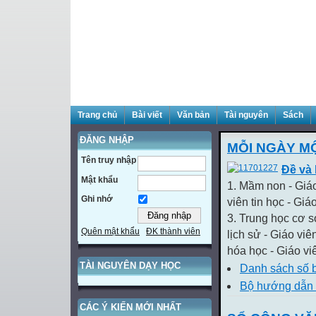
Trang chủ
Bài viết
Văn bản
Tài nguyên
Sách
ĐĂNG NHẬP
MỖI NGÀY M
Tên truy nhập
Đề và
Mật khẩu
1. Mầm non - Giáo
Ghi nhớ
viên tin học - Giá
3. Trung học cơ s
Quên mật khẩu
ĐK thành viên
lịch sử - Giáo viê
hóa học - Giáo viê
TÀI NGUYÊN DẠY HỌC
Danh sách số 
Bộ hướng dẫn 
CÁC Ý KIẾN MỚI NHẤT