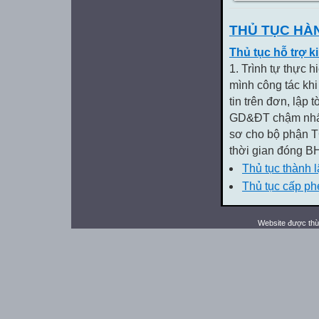
THỦ TỤC HÀ
Thủ tục hỗ trợ
1. Trình tự thực 
mình công tác kh
tin trên đơn, lập
GD&ĐT chậm nhất 
sơ cho bộ phận 
thời gian đóng BH
Thủ tục thành 
Thủ tục cấp ph
Website được thừ