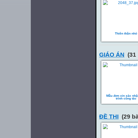
Thiên thần nhỏ
GIÁO ÁN
(31 
Mẫu đơn xin xác nhậ
trình công tác
ĐỀ THI
(29 bà