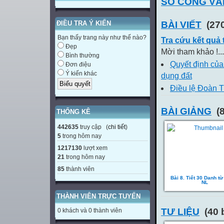
SỔ CÔNG VĂ
BÀI VIẾT
(270
ĐIỀU TRA Ý KIẾN
Bạn thấy trang này như thế nào?
Tra cứu kết quả
Đẹp
Mời tham khảo !...
Bình thường
Quyết định của
Đơn điệu
Ý kiến khác
dụng đất
Điều lệ Đoàn 
BÀI GIẢNG
(8
THỐNG KÊ
442635
truy cập (
chi tiết
)
5
trong hôm nay
1217130
lượt xem
21
trong hôm nay
85
thành viên
Bài 8. Tiết 30 Danh từ
NL
THÀNH VIÊN TRỰC TUYẾN
TƯ LIỆU
(40 
0 khách và 0 thành viên