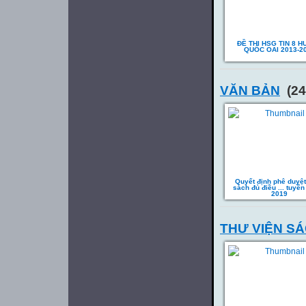
ĐỀ THI HSG TIN 8 
QUỐC OAI 2013-2
VĂN BẢN
(24
Quyết định phê duyệ
sách đủ điều ... tuyể
2019
THƯ VIỆN S