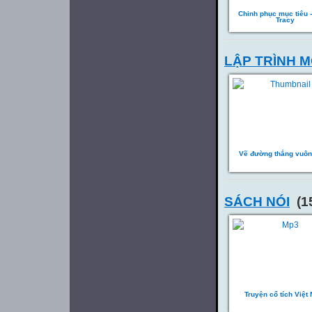
Chinh phục mục tiêu -
Tracy
LẬP TRÌNH 
Vẽ đường thẳng vuôn
SÁCH NÓI
(15
Truyện cổ tích Việt